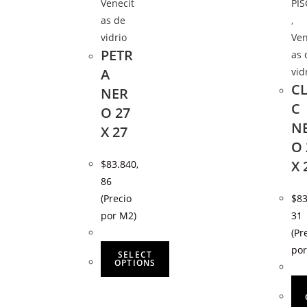
Venecit
PIS
as de
,
vidrio
Ven
PETR
as 
A
vid
CL
NER
C
O 27
N
X 27
O 
X 
$
83.840,
86
(Precio
$
83
por M2)
31
(Pr
por
SELECT
OPTIONS