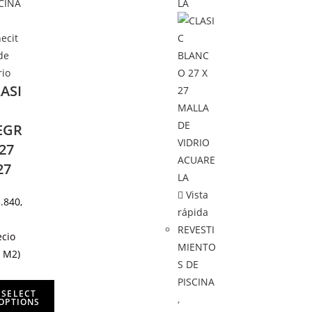
CINA
ecit
de
rio
ASI
EGR
27
27
Vista
.840,
rápida
REVESTI
ecio
MIENTO
 M2)
S DE
PISCINA
SELECT
,
OPTIONS