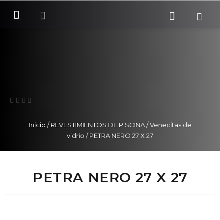
SOBRE NOSOTROS
COMO COMPRAR
Inicio
/
REVESTIMIENTOS DE PISCINA
/
Venecitas de
vidrio
/ PETRA NERO 27 X 27
PETRA NERO 27 X 27