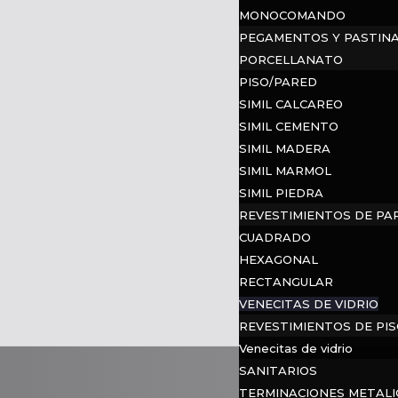
MONOCOMANDO
PEGAMENTOS Y PASTIN
PORCELLANATO
PISO/PARED
SIMIL CALCAREO
SIMIL CEMENTO
SIMIL MADERA
SIMIL MARMOL
SIMIL PIEDRA
REVESTIMIENTOS DE PA
CUADRADO
HEXAGONAL
RECTANGULAR
VENECITAS DE VIDRIO
REVESTIMIENTOS DE PIS
Venecitas de vidrio
SANITARIOS
TERMINACIONES METALI