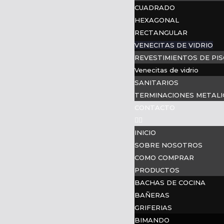
CUADRADO
HEXAGONAL
RECTANGULAR
VENECITAS DE VIDRIO
REVESTIMIENTOS DE PIS
Venecitas de vidrio
SANITARIOS
TERMINACIONES METALI
CONTACTO
INICIO
SOBRE NOSOTROS
COMO COMPRAR
PRODUCTOS
BACHAS DE COCINA
BAÑERAS
GRIFERIAS
BIMANDO