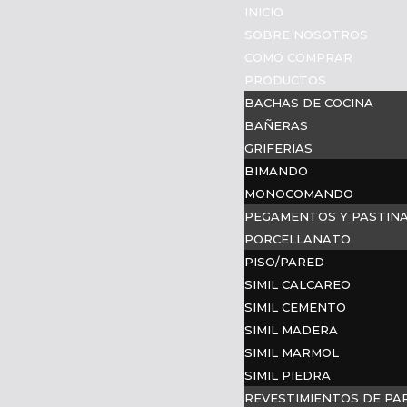
INICIO
SOBRE NOSOTROS
COMO COMPRAR
PRODUCTOS
BACHAS DE COCINA
BAÑERAS
GRIFERIAS
BIMANDO
MONOCOMANDO
PEGAMENTOS Y PASTIN
PORCELLANATO
PISO/PARED
SIMIL CALCAREO
SIMIL CEMENTO
SIMIL MADERA
SIMIL MARMOL
SIMIL PIEDRA
REVESTIMIENTOS DE PA