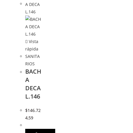
Vista
rápida
SANITA
RIOS
BACH
A
DECA
L.146
$
146.72
4,59