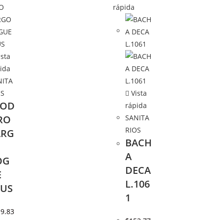
rápida
sta
ida
NITA
OS
Vista
NOD
rápida
RO
SANITA
RIOS
ARG
BACH
A
OG
DECA
E
L.106
LUS
1
9.83