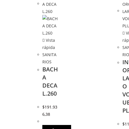
Vi
Vista
ráp
rápida
SA
SANITA
RI
I
RIOS
BACH
O
A
L
DECA
O
L.260
V
U
$
191.93
P
6,38
$
11