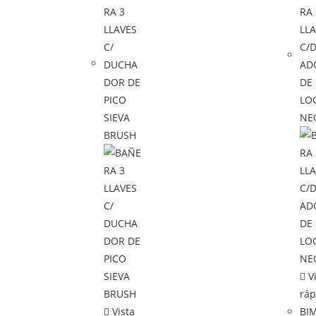
Vi
ráp
Vista
BI