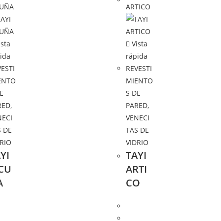
sta
Vista
ida
rápida
ESTI
REVESTI
ENTO
MIENTO
E
S DE
RED
,
PARED
,
NECI
VENECI
S DE
TAS DE
DRIO
VIDRIO
YI
TAYI
ICU
ARTI
A
CO