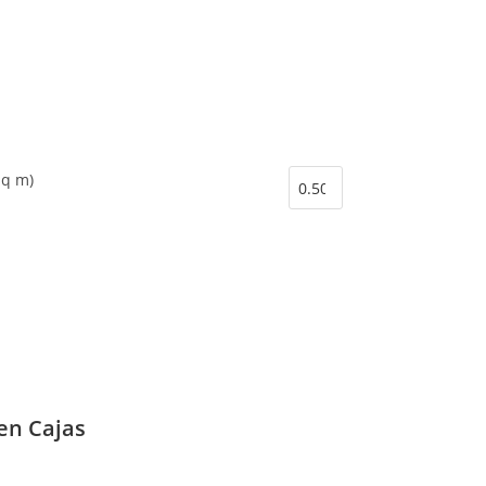
sq m)
en Cajas