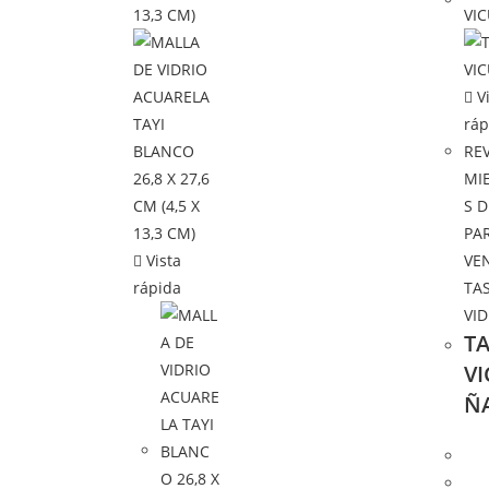
Vi
ráp
REV
MI
S D
PA
Vista
VE
rápida
TA
VI
TA
V
Ñ