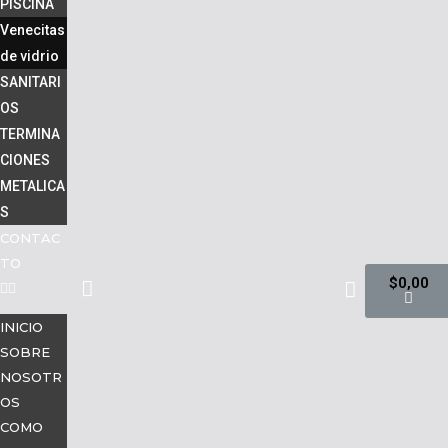
PISCINA
Venecitas
de vidrio
SANITARI
OS
TERMINA
CIONES
METALICA
S
CONTAC
TO
$
0,00
INICIO
SOBRE
NOSOTR
OS
COMO