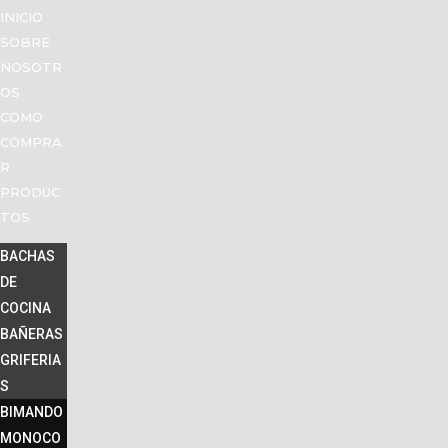
INICIO
SOBRE
NOSOTR
OS
COMO
COMPRA
R
PRODUC
TOS
BACHAS
DE
COCINA
BAÑERAS
GRIFERIA
S
BIMANDO
MONOCO