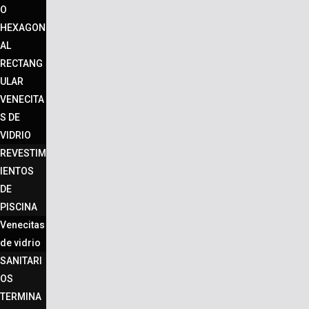
O
HEXAGON
AL
RECTANG
ULAR
VENECITA
S DE
VIDRIO
REVESTIM
IENTOS
DE
PISCINA
Venecitas
de vidrio
SANITARI
OS
TERMINA