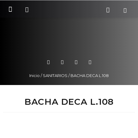
SOBRE NOSOTROS
COMO COMPRAR
Inicio
/
SANITARIOS
/ BACHA DECA L.108
BACHA DECA L.108